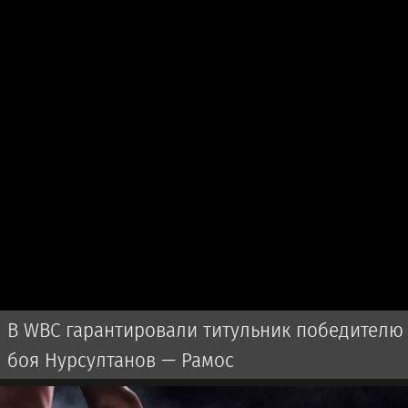
В WBC гарантировали титульник победителю
боя Нурсултанов — Рамос