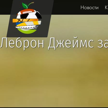
Новости
К
Леброн Джеймс за