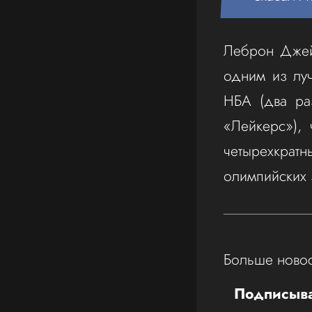
Леброн Джейм
одним из луч
НБА (два ра
«Лейкерс»),
четырехкрат
олимпийских 
Больше новос
Подписыва