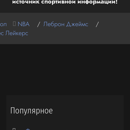
источник спортивной информации!
бол
NBA
/
Леброн Джеймс
/
с Лейкерс
Популярное