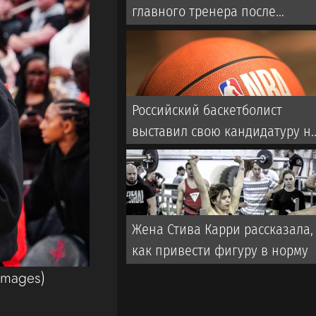
главного тренера после
провала в плей-офф
Российский баскетболист
выставил свою кандидатуру н
драфт НБА
Жена Стива Карри рассказала,
как привести фигуру в норму
Images)