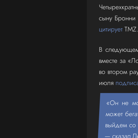
Четырехкрат
сыну Бронни 
цитирует
TMZ
В следующем 
вместе за «
во втором ра
июля
подпис
«Он не мо
может бега
выйдем со 
— сказал Л