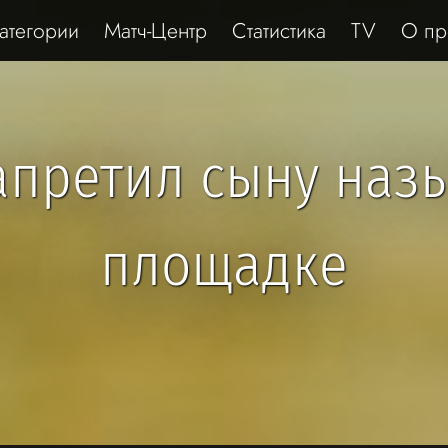
атегории
Матч-Центр
Статистика
TV
О пр
претил сыну назы
площадке