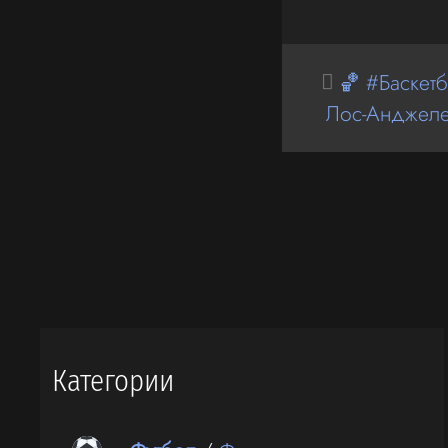
🏀 #Баскет
Лос-Анджеле
Категории