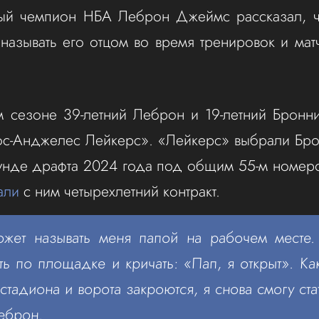
ный чемпион НБА Леброн Джеймс рассказал, ч
называть его отцом во время тренировок и ма
.
сезоне 39-летний Леброн и 19-летний Бронни
Лос-Анджелес Лейкерс». «Лейкерс» выбрали Бр
унде драфта 2024 года под общим 55-м номеро
али
с ним четырехлетний контракт.
жет называть меня папой на рабочем месте.
ть по площадке и кричать: «Пап, я открыт». Ка
стадиона и ворота закроются, я снова смогу ста
еброн.