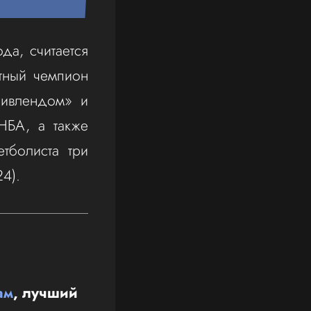
да, считается
атный чемпион
ливлендом» и
НБА, а также
тболиста три
4).
ам
, лучший