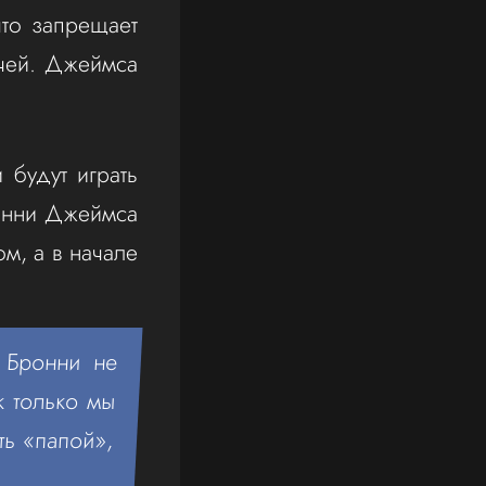
то запрещает
тчей. Джеймса
 будут играть
онни Джеймса
м, а в начале
 Бронни не
к только мы
ть «папой»,