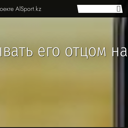
оекте AlSport.kz
вать его отцом на