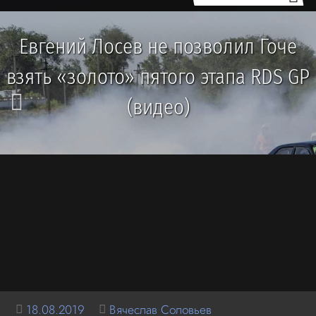
Евгений Лосев не позволил Гоче
взять «золото» пятого этапа RDS GP
(видео)
18.08.2019
Вячеслав Соловьев