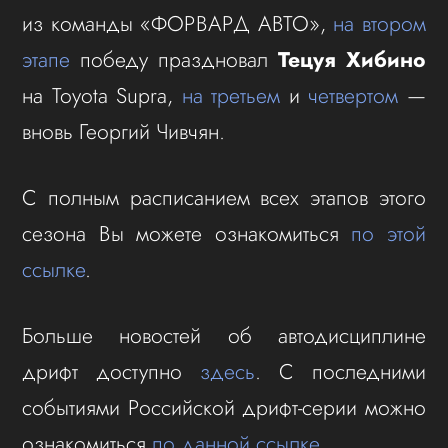
из команды «ФОРВАРД АВТО»,
на втором
этапе
победу праздновал
Тецуя Хибино
на Toyota Supra,
на третьем
и
четвертом
—
вновь Георгий Чивчян.
С полным расписанием всех этапов этого
сезона Вы можете ознакомиться
по этой
ссылке
.
Больше новостей об автодисциплине
дрифт доступно
здесь
. С последними
событиями Российской дрифт-серии можно
ознакомиться
по данной ссылке
.