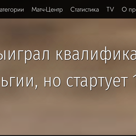
атегории
Матч-Центр
Статистика
TV
О пр
ыиграл квалифик
ьгии, но стартует 