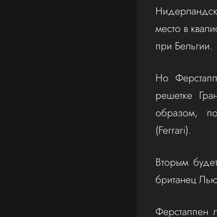
Нидерландск
место в квали
при Бельгии.
Но Ферстап
решетке Гран
образом, п
(Ferrari).
Вторым будет
британец Лью
Ферстаппен 