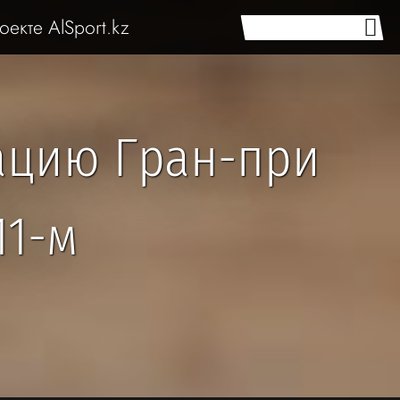
оекте AlSport.kz
ацию Гран-при
11-м