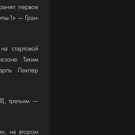
занял первое
улы-1» — Гран-
на стартовой
сезоне. Таким
арль Леклер
l), третьим —
и, на втором