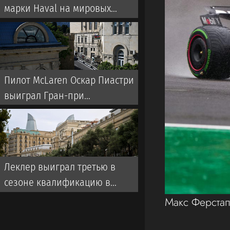
марки Haval на мировых
рынках
Пилот McLaren Оскар Пиастри
выиграл Гран-при
«Формулы-1» в Баку
Леклер выиграл третью в
сезоне квалификацию в
«Формуле-1»
Макс Ферста