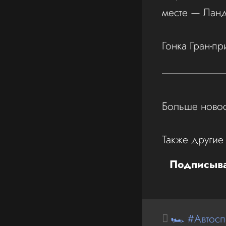
месте — Ланд
Гонка Гран-п
Больше новос
Также другие
Подписыва
🏎 #Автосп