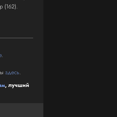
 (162).
е
.
ны
здесь
.
ам
, лучший