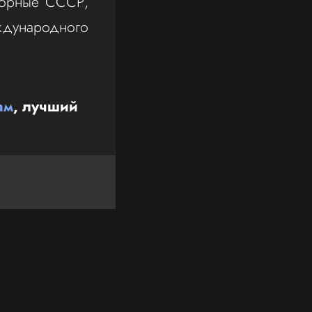
борные СССР,
ждународного
ам
, лучший