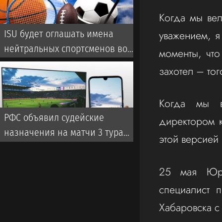
Когда мы вел
уважением, я
ISU будет оглашать имена
нейтральных спортсменов во
моменты, что
время турниров
захотел – то
Когда мы в
РФС объявил судейские
директором к
назначения на матчи 3 тура
этой версией
чемпионата России
25 мая Юра
специалист 
Хабаровска с 