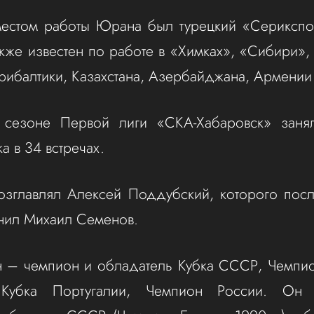
естом работы Юрана был турецкий «Серикспор
акже известен по работе в «Химках», «Сибири»
рибалтики, Казахстана, Азербайджана, Армении 
сезоне Первой лиги «СКА-Хабаровск» занял
а в 34 встречах.
озглавлял Алексей Поддубский, которого пос
нил Михаил Семенов.
 – чемпион и обладатель Кубка СССР, Чемпио
 Кубка Португалии, Чемпион России. Он 