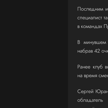
Последним м
специалист т
в командах П
В минувшем 
набрав 42 очк
Ранее клуб в
на время сме
Сергей Юран
обладатель