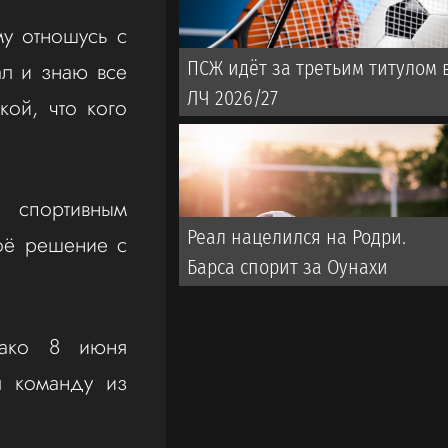
му отношусь с
ал и знаю все
ПСЖ идёт за третьим титулом 
ЛЧ 2026/27
кой, что кого
 спортивным
Реал нацелился на Родри.
моё решение с
Барса спорит за Оунахи
нако 8 июня
л команду из