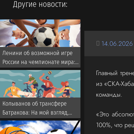
Другие новости:
14.06.2026
Ленини об возможной игре
России на чемпионате мира:
Они однозначно прошли бы
Главный трен
далеко
из «СКА-Хаба
команды.
Колыванов об трансфере
Батракова: На мой взгляд,
«Это абсолют
Батраков заслужил лучшего,
100%, что ре
чем чемпионат Турции