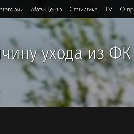
атегории
Матч-Центр
Статистика
TV
О пр
чину ухода из ФК