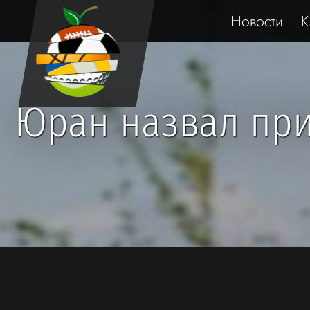
Новости
К
Юран назвал при