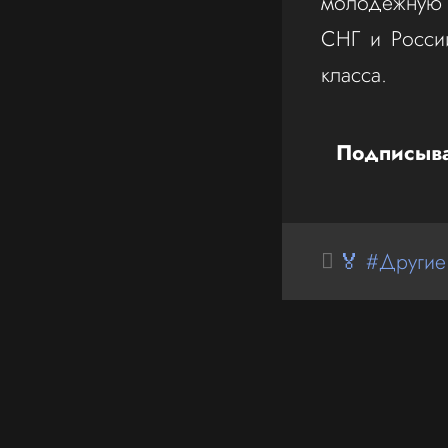
молодёжную 
СНГ и Росси
класса.
Подписыва
🏅 #Другие