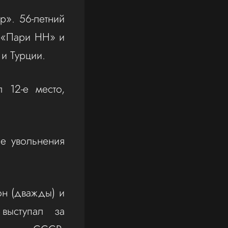
». 56-летний
, «Пари НН» и
и Турции.
 12-е место,
ле увольнения
н (дважды) и
выступал за