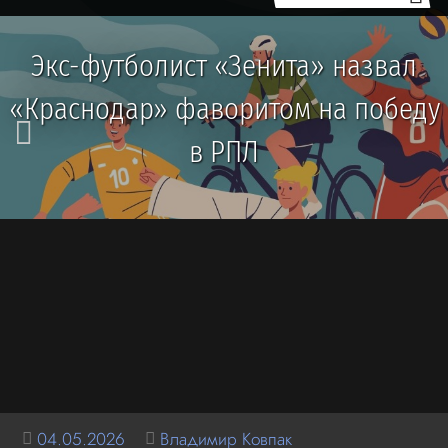
Экс-футболист «Зенита» назвал
«Краснодар» фаворитом на победу
в РПЛ
04.05.2026
Владимир Ковпак