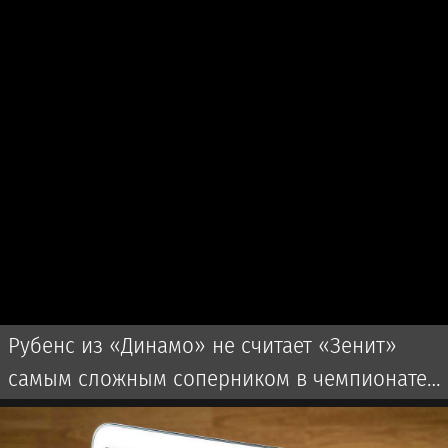
Рубенс из «Динамо» не считает «Зенит»
самым сложным соперником в чемпионате
России