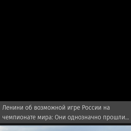
Ленини об возможной игре России на
чемпионате мира: Они однозначно прошли
бы далеко