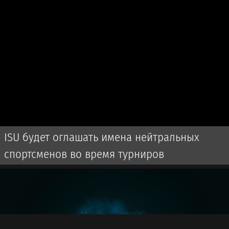
ISU будет оглашать имена нейтральных
спортсменов во время турниров