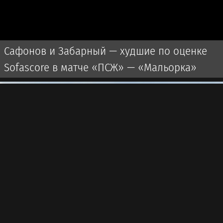
Сафонов и Забарный — худшие по оценке
Sofascore в матче «ПСЖ» — «Мальорка»