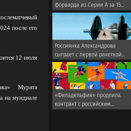
форварда из Серии А за 15
миллионов евро
ослематчевый
024 после его
.
Россиянка Александрова
сыграет с первой ракеткой
тоится 12 июля
мира Соболенко на турнире
WTA-1000
така» Мурата
«Филадельфия» продлила
а на мундиале
контракт с российским
форвардом Гребенкиным