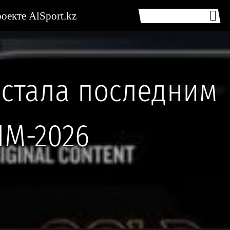
оекте AlSport.kz
стала последним
ЧМ-2026