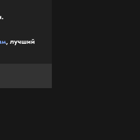
н.
ам
, лучший