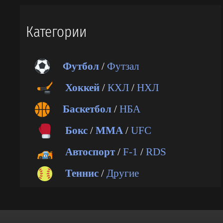
Категории
Футбол
/
Футзал
Хоккей
/
КХЛ
/
НХЛ
Баскетбол
/
НБА
Бокс
/
ММА
/
UFC
Автоспорт
/
F-1
/
RDS
Теннис
/
Другие