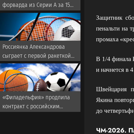
форварда из Серии А за 15
миллионов евро
Защитник сб
пенальти на 
промаха «кре
Россиянка Александрова
сыграет с первой ракеткой
В 1/4 финала 
мира Соболенко на турнире
и начнется в 4
WTA-1000
Швейцария п
«Филадельфия» продлила
Якина повтор
контракт с российским
до четвертьфи
форвардом Гребенкиным
ЧМ-2026. П