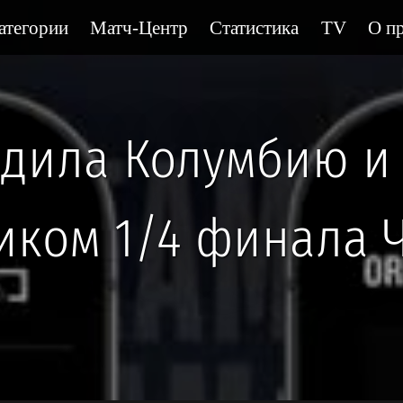
атегории
Матч-Центр
Статистика
TV
О пр
дила Колумбию и 
иком 1/4 финала 