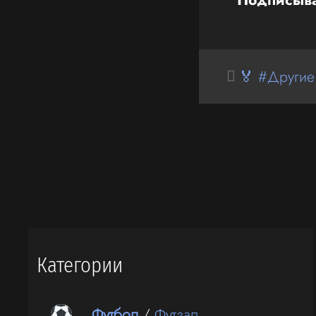
🏅 #Другие
Категории
Футбол
/
Футзал