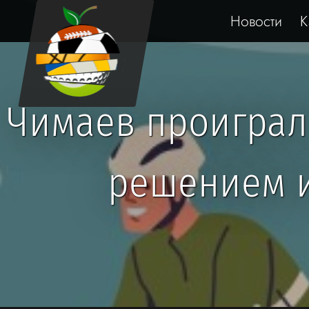
Новости
К
Чимаев проиграл
решением и