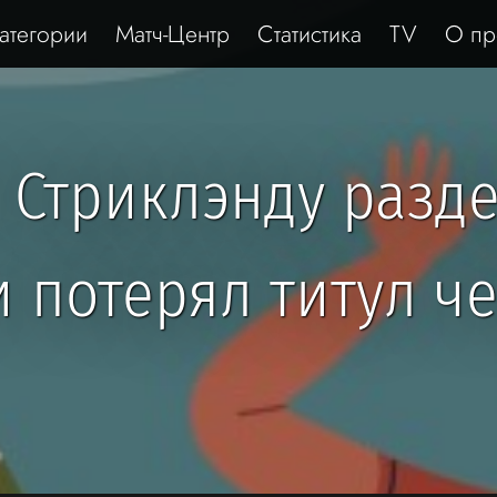
атегории
Матч-Центр
Статистика
TV
О пр
 Стриклэнду разд
 потерял титул ч