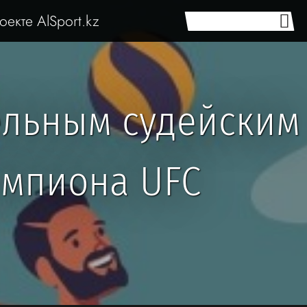
оекте AlSport.kz
ельным судейским
емпиона UFC