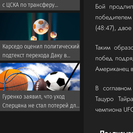
с ЦСКА по трансферу
Бой продлил
Мартирены
победителем
(48:47), двое
Таким образ
Карседо оценил политический
подтекст перехода Даку в
побед подряд
«Спартак»
Американец в
В соглавном
Гуренко заявил, что уход
Тацуро Тайр
Сперцяна не стал потерей для
чемпиона UFC
«Краснодара»
Подписыва