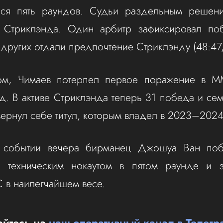
ся пять раундов. Судьи раздельным решен
 Стриклэнда. Один арбитр зафиксировал по
 других отдали предпочтение Стриклэнду (48:47
ом, Чимаев потерпел первое поражение в 
. В активе Стриклэнда теперь 31 победа и се
ернул себе титул, которым владел в 2023–2024
 событии вечера бирманец Джошуа Ван по
а техническим нокаутом в пятом раунде и з
 в наилегчайшем весе.
йтесь на
наш оперативный канал в Телегр