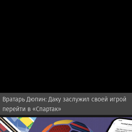
Вратарь Дюпин: Даку заслужил своей игрой
перейти в «Спартак»