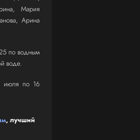
рина, Мария
анова, Арина
025 по водным
й воде.
1 июля по 16
ам
, лучший