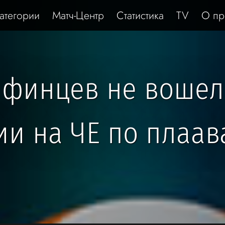
атегории
Матч-Центр
Статистика
TV
О пр
финцев не вошел 
ии на ЧЕ по плаа