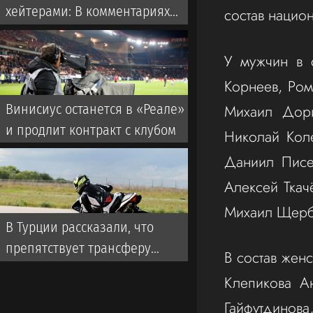
хейтерами: В комментариях
состав нацио
пишут «говно», а потом
очередь за автографами
У мужчин в 
Корнеев, Ром
Михаил Дори
Винисиус останется в «Реале»
и продлит контракт с клубом
Николай Кол
Даниил Писе
Алексей Ткач
Михаил Щерба
В Турции рассказали, что
препятствует трансферу
В состав жен
Батракова из «Локомотива» в
Клепикова А
«Галатасарай»
Гайфутдинов