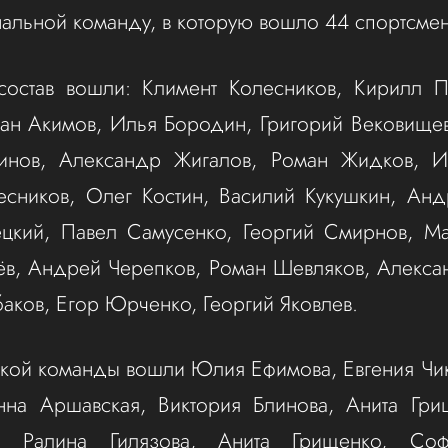
нальной команду, в которую вошло 44 спортсмен
состав вошли: Климент Колесников, Кирилл П
ан Акимов, Илья Бородин, Григорий Вековищев
нов, Александр Жигалов, Роман Жидков, И
есников, Олег Костин, Василий Кукушкин, Анд
цкий, Павел Самусенко, Георгий Смирнов, Ма
ёв, Андрей Черепков, Роман Шевляков, Алекс
ков, Егор Юрченко, Георгий Яковлев.
ской команды вошли Юлия Ефимова, Евгения Чи
нна Аршавская, Виктория Блинова, Анита Гри
а, Ралина Гилязова, Анита Грищенко, Со