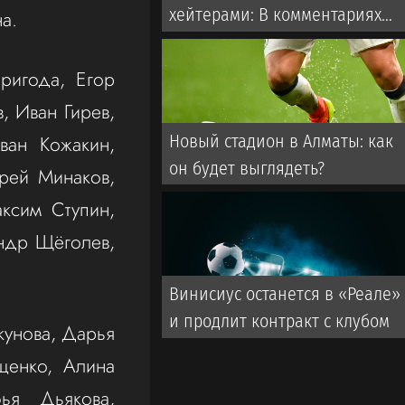
хейтерами: В комментариях
а.
пишут «говно», а потом
очередь за автографами
ригода, Егор
, Иван Гирев,
ван Кожакин,
Новый стадион в Алматы: как
он будет выглядеть?
рей Минаков,
ксим Ступин,
андр Щёголев,
Винисиус останется в «Реале»
и продлит контракт с клубом
кунова, Дарья
щенко, Алина
фья Дьякова,