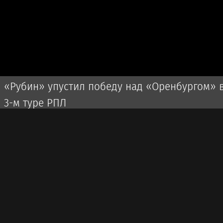
«Рубин» упустил победу над «Оренбургом» 
3-м туре РПЛ