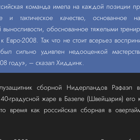
сийская команда имела на каждой позиции п
кое и тактическое качество, основанное 
 выносливости, обоснованное тяжелыми трени
 к Евро-2008. Так что не стоит всерьез восприн
был сильно удивлен недооценкой мастерст
08 году», – сказал Хиддинк.
олузащитник сборной Нидерландов Рафаэл 
в 40-градусной жаре в Базеле (Швейцария) его
 то время как российская сборная в овертай