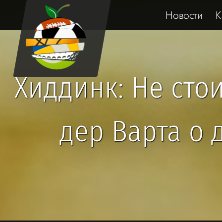
Новости
К
Хиддинк: Не сто
дер Варта о 