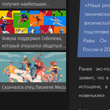
получил наибольшее
«Наша рос
количество угроз
техничес
физической
подготовке
Хомуха поддержал Соболева,
Рафы. Он 
который отказался общаться с
России в 20
прессой
Ранее экс-п
заявил, что 
истощена, в
Скончался отец Лионеля Месси
новенькие».