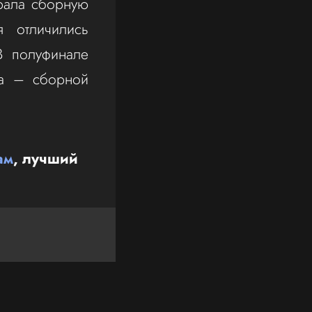
рала сборную
 отличились
В полуфинале
ра – сборной
ам
, лучший