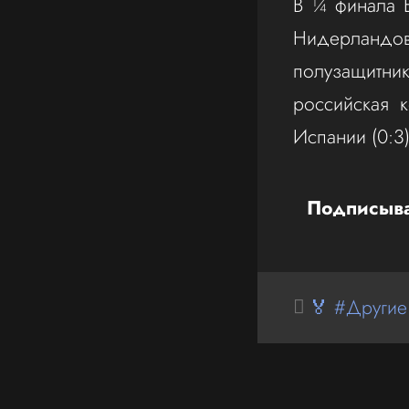
В ¼ финала 
Нидерландо
полузащитни
российская 
Испании (0:3)
Подписыва
🏅 #Другие