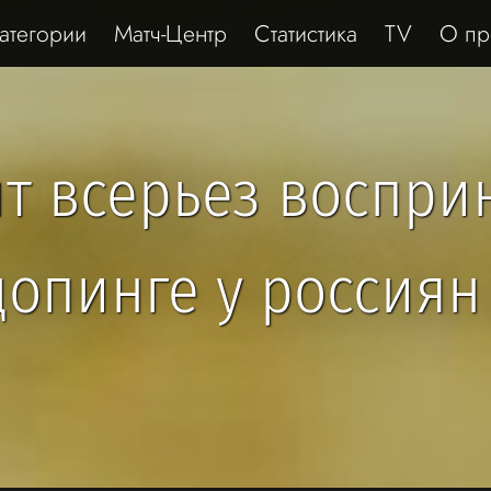
атегории
Матч-Центр
Статистика
TV
О пр
ит всерьез воспри
допинге у россиян