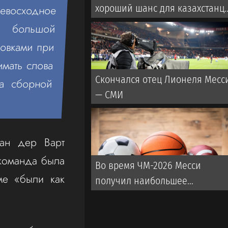
хороший шанс для казахстанц
ревосходное
поправить рекорд в UFC
на большой
ровками при
имать слова
Скончался отец Лионеля Месс
ва сборной
— СМИ
ван дер Варт
 команда была
Во время ЧМ-2026 Месси
ме «были как
получил наибольшее
количество угроз