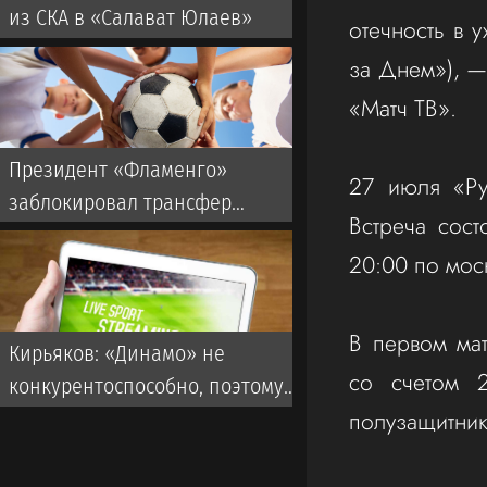
из СКА в «Салават Юлаев»
отечность в 
за Днем»), —
«Матч ТВ».
Президент «Фламенго»
‎27 июля «Р
заблокировал трансфер
Встреча сос
Энрике из «Зенита»
20:00 по мос
‎В первом ма
Кирьяков: «Динамо» не
со счетом 
конкурентоспособно, поэтому
полузащитни
«Зенит» может забрать
Тюкавина