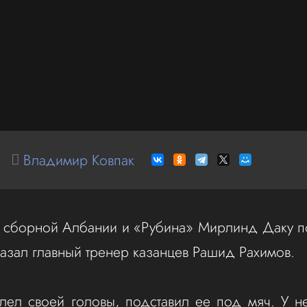
Владимир Ковпак
 сборной Албании и «Рубина» Мирлинд Даку по
казал главный тренер казанцев Рашид Рахимов.
лел своей головы, подставил ее под мяч. У н