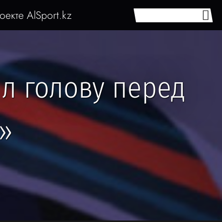
оекте AlSport.kz
л голову перед
»