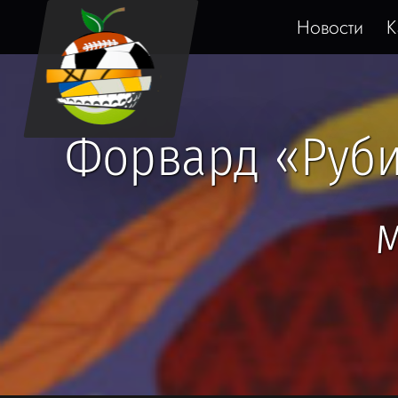
Новости
К
Форвард «Руби