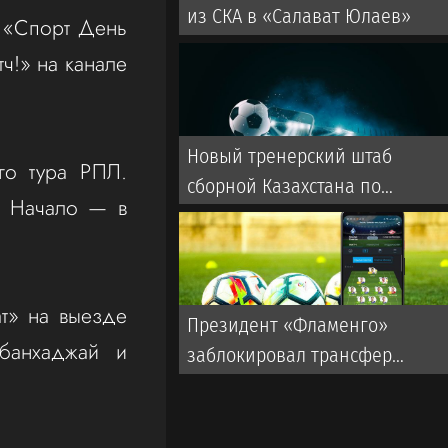
из СКА в «Салават Юлаев»
— «Спорт День
ч!» на канале
Новый тренерский штаб
го тура РПЛ.
сборной Казахстана по
. Начало — в
футболу: кто будет помогать
ван’т Схипу
ат» на выезде
Президент «Фламенго»
банхаджай и
заблокировал трансфер
Энрике из «Зенита»