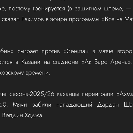
ухе, поэтому тренируется (в защитном шлеме, 
 сказал Рахимов в эфире программы «Все на Мат
убин» сыграет против «Зенита» в матче второ
тоится в Казани на стадионе «Ак Барс Арена»
ковскому времени.
тче сезона-2025/26 казанцы переиграли «Ахм
2:0. Мячи забили нападающий Дардан Ша
к Велдин Ходжа.