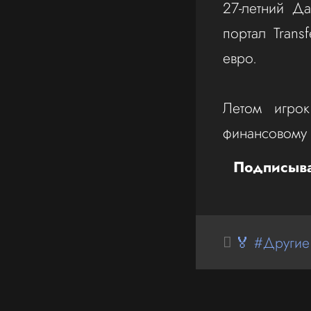
‎27-летний Д
портал Trans
евро.
‎Летом игр
финансовому 
Подписыва
🏅 #Другие