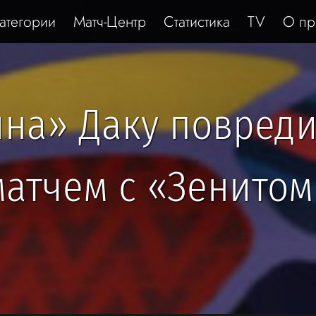
атегории
Матч-Центр
Статистика
TV
О пр
на» Даку повреди
матчем с «Зенитом