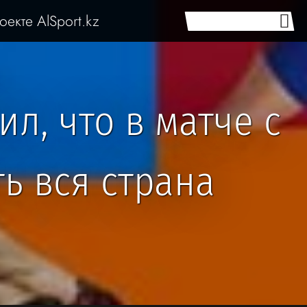
оекте AlSport.kz
л, что в матче с
ь вся страна