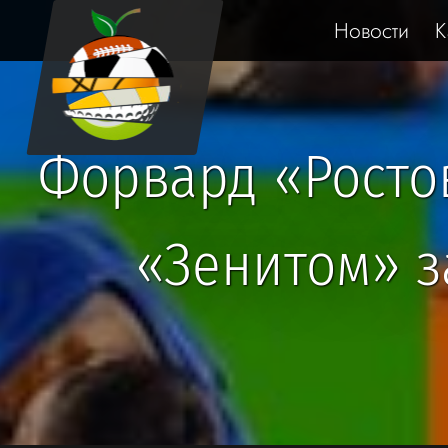
Новости
К
Форвард «Ростов
«Зенитом» з