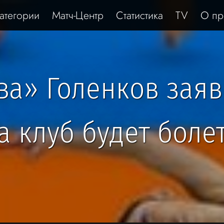
атегории
Матч-Центр
Статистика
TV
О пр
а» Голенков заяви
а клуб будет болет