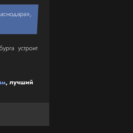
раснодара»,
бурга устроит
ам
, лучший