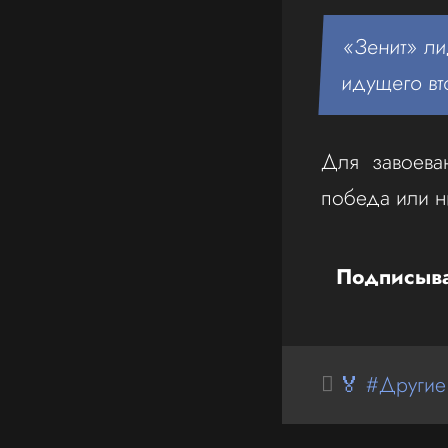
«Зенит» ли
идущего вт
Для завоеван
победа или н
Подписыва
🏅 #Другие