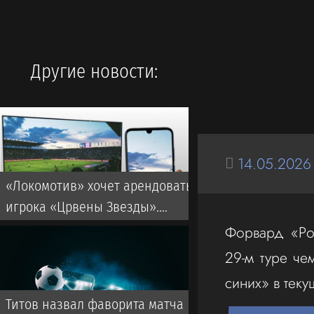
Другие новости:
14.05.2026
«Локомотив» хочет арендовать
игрока «Црвены Звезды».
Ранее запрос делал ЦСКА
Форвард «Ро
29-м туре че
синих» в тек
Титов назвал фаворита матча