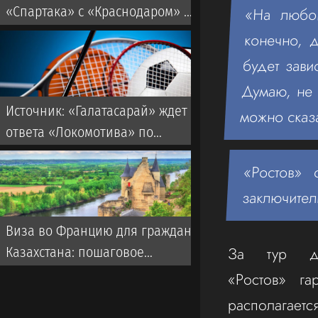
«Спартака» с «Краснодаром» в
«На любо
РПЛ
конечно, д
будет зави
Думаю, не 
Источник: «Галатасарай» ждет
можно сказа
ответа «Локомотива» по
Батракову до вечера субботы
«Ростов» 
заключител
Виза во Францию для граждан
За тур до
Казахстана: пошаговое
руководство от visas.kz
«Ростов» г
располагается