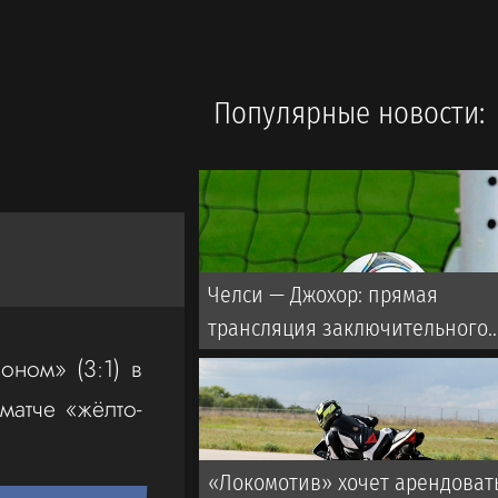
Популярные новости:
Челси — Джохор: прямая
трансляция заключительного
матча азиатского турне с
ном» (3:1) в
участием Дастана Сатпаева
матче «жёлто-
«Локомотив» хочет арендоват