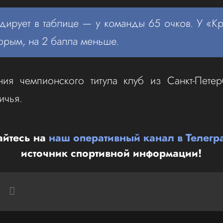
дирует в таблице — у команды 65 очков. У «К
орым, на 2 балла меньше.
ия чемпионского титула клуб из Санкт-Петер
ичья.
йтесь на
наш оперативный канал в Телегр
источник спортивной информации!