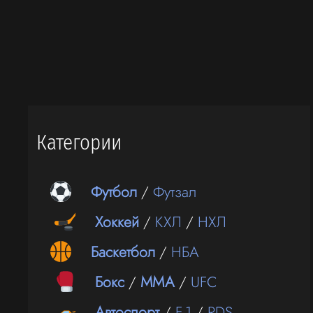
Категории
Футбол
/
Футзал
Хоккей
/
КХЛ
/
НХЛ
Баскетбол
/
НБА
Бокс
/
ММА
/
UFC
Автоспорт
/
F-1
/
RDS