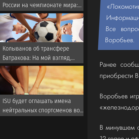
России на чемпионате мира:
«Локомот
Они однозначно прошли бы
Информация
далеко
Все вопро
Воробьев.
Колыванов об трансфере
Батракова: На мой взгляд,
Ранее сообщ
Батраков заслужил лучшего,
приобрести В
чем чемпионат Турции
Воробьев игр
ISU будет оглашать имена
«железнодор
нейтральных спортсменов во
время турниров
В минувшем с
12 голов и о