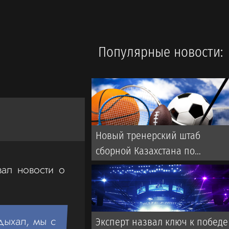
Популярные новости:
Новый тренерский штаб
сборной Казахстана по
футболу: кто будет помогать
ал новости о
голландцу ван’т Схипу
дыхал, мы с
Эксперт назвал ключ к победе