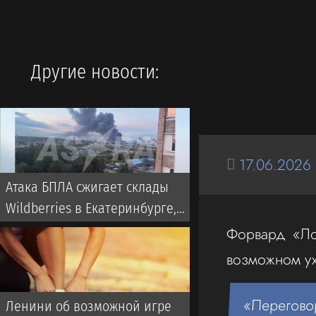
Другие новости:
17.06.2026
Атака БПЛА сжигает склады
Wildberries в Екатеринбурге,
дроны бьют по Свердловской
Форвард «Ло
области и Екатеринбургу 7
возможном у
августа 2026
«Перегово
Ленини об возможной игре