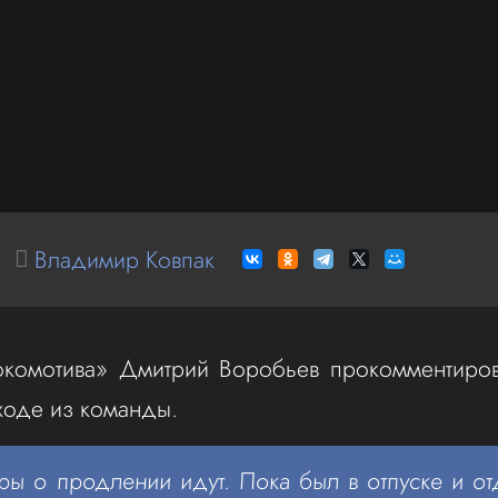
Владимир Ковпак
комотива» Дмитрий Воробьев прокомментиров
ходе из команды.
ры о продлении идут. Пока был в отпуске и от