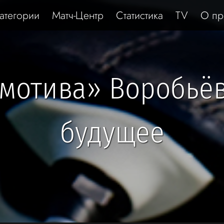
атегории
Матч-Центр
Статистика
TV
О пр
мотива» Воробьёв
будущее