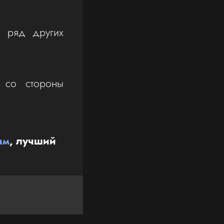
и ряд других
 со стороны
ам
, лучший