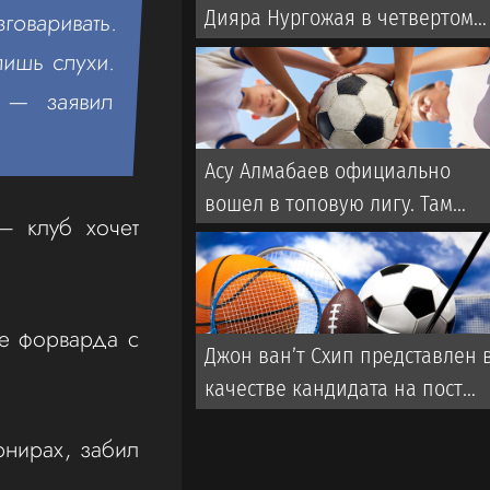
Дияра Нургожая в четвертом
варивать.
бою UFC
лишь слухи.
, — заявил
Асу Алмабаев официально
вошел в топовую лигу. Там
— клуб хочет
выступают Царукян и Белал
ие форварда с
Джон ван’т Схип представлен 
качестве кандидата на пост
главного тренера сборной
рнирах, забил
Казахстана. Его должен
утвердить Исполком КФФ