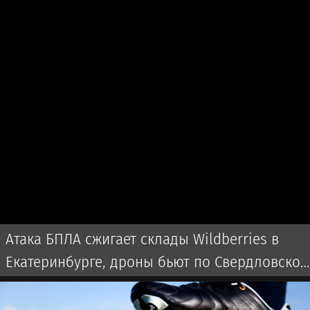
Атака БПЛА сжигает склады Wildberries в
Екатеринбурге, дроны бьют по Свердловской
области и Екатеринбургу 7 августа 2026