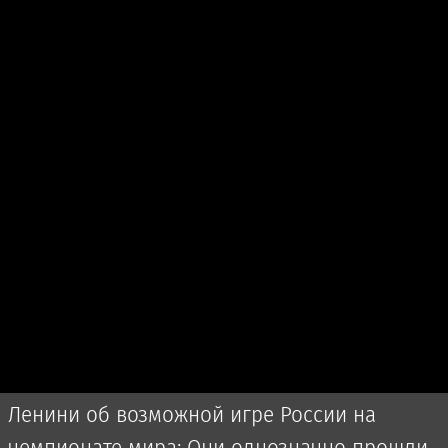
Ленини об возможной игре России на
чемпионате мира: Они однозначно прошли