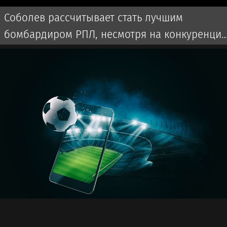
Соболев рассчитывает стать лучшим
бомбардиром РПЛ, несмотря на конкуренци
с бразильцем Аугусто