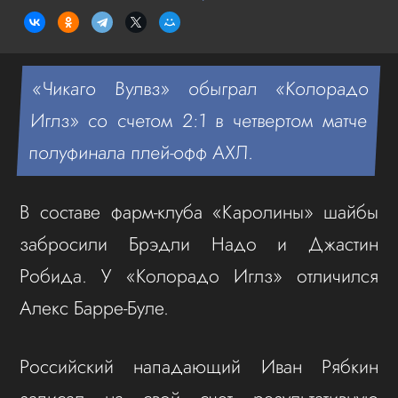
«Чикаго Вулвз» обыграл «Колорадо
Иглз» со счетом 2:1 в четвертом матче
полуфинала плей-офф АХЛ.
В составе фарм-клуба «Каролины» шайбы
забросили Брэдли Надо и Джастин
Робида. У «Колорадо Иглз» отличился
Алекс Барре-Буле.
Российский нападающий Иван Рябкин