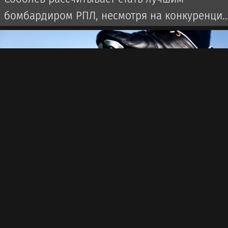
бомбардиром РПЛ, несмотря на конкуренци
с бразильцем Аугусто