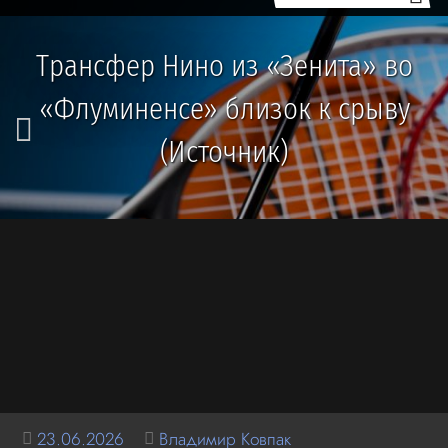
Трансфер Нино из «Зенита» во
«Флуминенсе» близок к срыву
(Источник)
23.06.2026
Владимир Ковпак