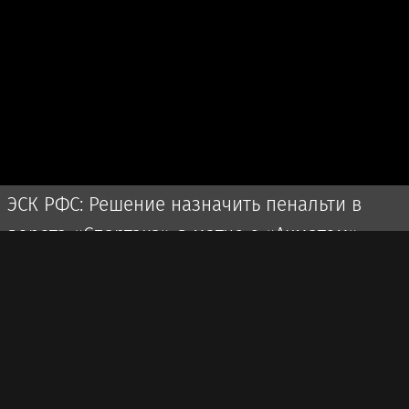
ЭСК РФС: Решение назначить пенальти в
ворота «Спартака» в матче с «Ахматом» —
верное