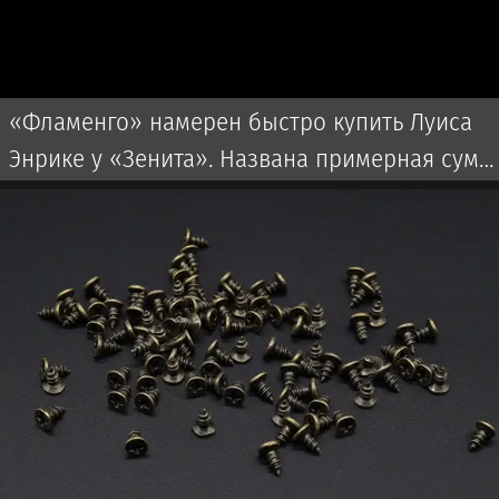
«Фламенго» намерен быстро купить Луиса
Энрике у «Зенита». Названа примерная сумм
сделки