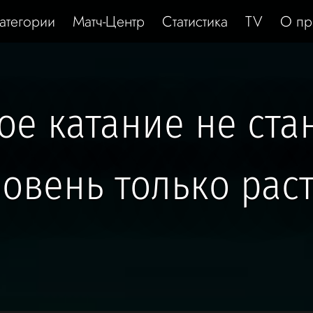
атегории
Матч-Центр
Статистика
TV
О пр
ое катание не стан
овень только рас