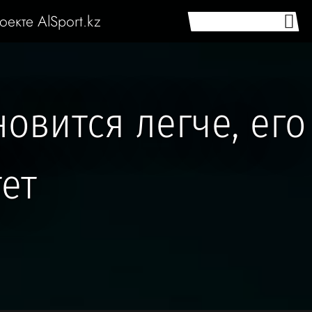
оекте AlSport.kz
овится легче, его
тет