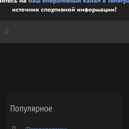
йтесь на
наш оперативный канал в Телегр
источник спортивной информации!
Популярное
Фоторепортажи