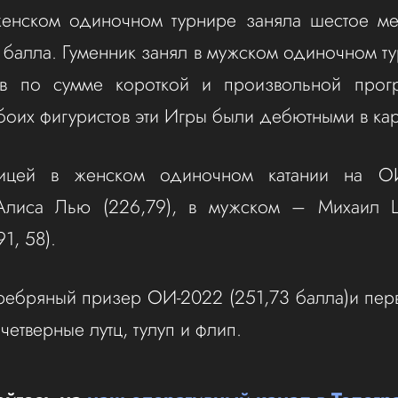
женском одиночном турнире заняла шестое мес
 балла. Гуменник занял в мужском одиночном т
ав по сумме короткой и произвольной прог
боих фигуристов эти Игры были дебютными в ка
ницей в женском одиночном катании на ОИ
Алиса Лью (226,79), в мужском – Михаил
1, 58).
ребряный призер ОИ-2022 (251,73 балла)и перв
етверные лутц, тулуп и флип.