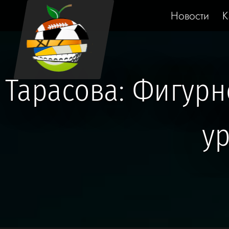
Новости
К
Тарасова: Фигурн
ур