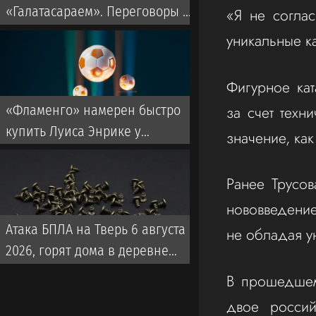
«Галатасараем». Переговоры с
«Я не согла
«Локомотивом» продолжаются
уникальные ка
Фигурное кат
за счет техн
«Фламенго» намерен быстро
купить Луиса Энрике у
значение, как
«Зенита». Названа примерная
сумма сделки
Ранее Трусов
нововведение
Атака БПЛА на Тверь 6 августа
не обладая у
2026, горят дома в деревне
Палкино
В прошедшем
двое россий