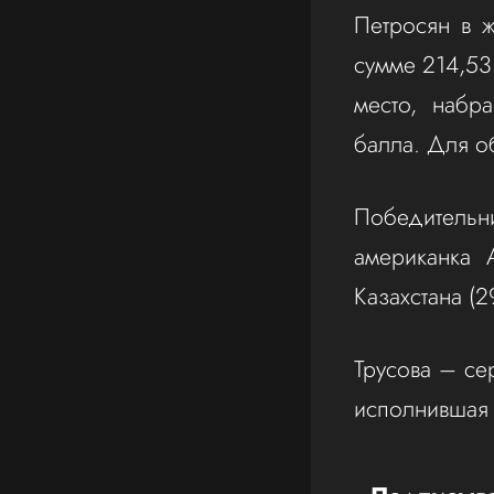
Петросян в 
сумме 214,53
место, набр
балла. Для о
Победитель
американка 
Казахстана (29
Трусова – се
исполнившая ч