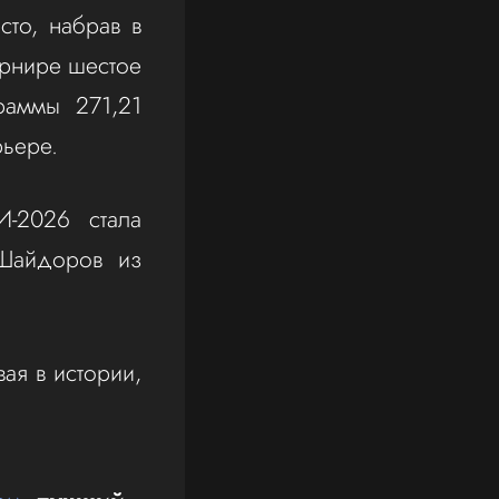
то, набрав в
урнире шестое
раммы 271,21
рьере.
-2026 стала
 Шайдоров из
ая в истории,