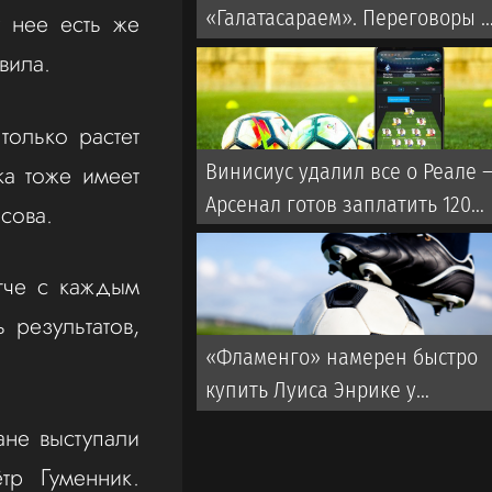
«Галатасараем». Переговоры с
 нее есть же
«Локомотивом» продолжаютс
вила.
только растет
ка тоже имеет
Винисиус удалил все о Реале 
Арсенал готов заплатить 120
асова.
млн евро
егче с каждым
 результатов,
«Фламенго» намерен быстро
купить Луиса Энрике у
«Зенита». Названа примерная
не выступали
сумма сделки
тр Гуменник.