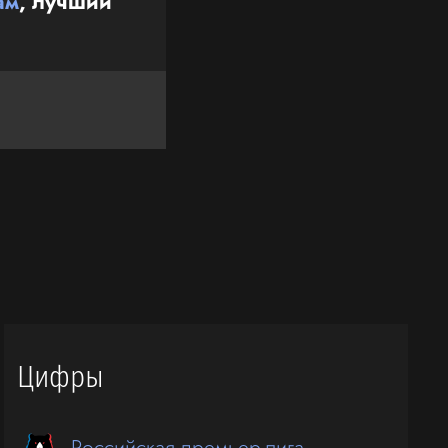
ам
, лучший
Цифры
Российская премьер-лига