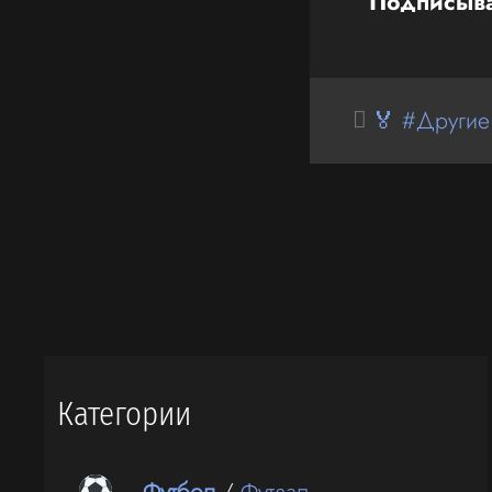
Подписыва
🏅 #Другие
Категории
Футбол
/
Футзал