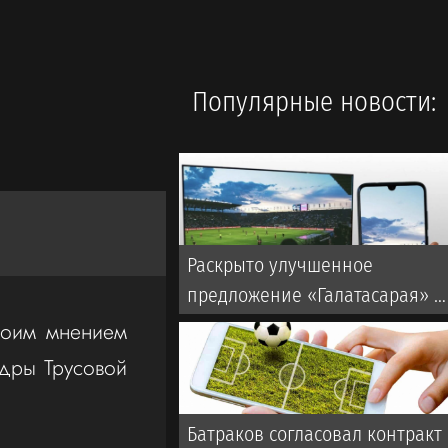
Популярные новости:
Раскрыто улучшенное
предложение «Галатасарая» п
Батракову из «Локомотива»
воим мнением
ндры Трусовой
Батраков согласовал контракт 