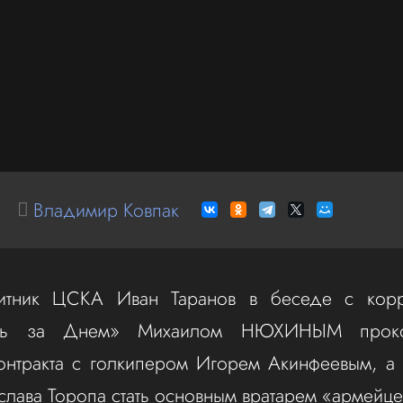
Владимир Ковпак
итник ЦСКА Иван Таранов в беседе с корр
нь за Днем» Михаилом НЮХИНЫМ проком
онтракта с голкипером Игорем Акинфеевым, а 
лава Торопа стать основным вратарем «армейце