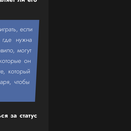
играть, если
, где нужна
авило, могут
 которые он
е, который
аря, чтобы
ся за статус