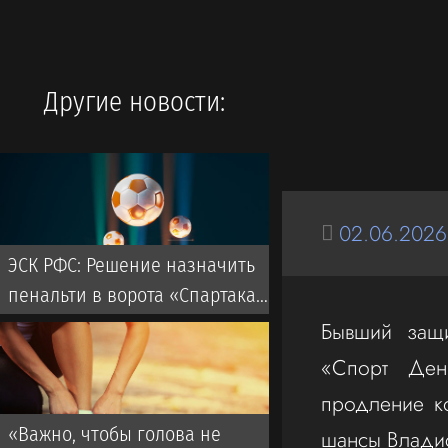
Другие новости:
02.06.2026
ЭСК РФС: Решение назначить
пенальти в ворота «Спартака»
в матче с «Ахматом» — верное
Бывший защ
«Спорт Де
продление к
«Важно, чтобы голова не
шансы Владис