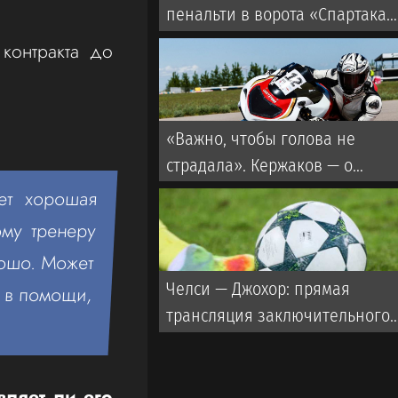
пенальти в ворота «Спартака»
в матче с «Ахматом» — верное
контракта до
«Важно, чтобы голова не
страдала». Кержаков — о
хавбеке «Зенита» Кондакове
ет хорошая
му тренеру
рошо. Может
Челси — Джохор: прямая
о в помощи,
трансляция заключительного
матча азиатского турне с
участием Дастана Сатпаева
вляет ли его