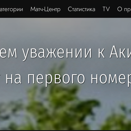
атегории
Матч-Центр
Статистика
TV
О пр
сем уважении к Ак
т на первого номе