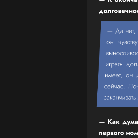
долговечно
— Да нет, 
он чувств
выносливос
играть дол
имеет, он 
сейчас. По
заканчивать
— Как думае
первого но