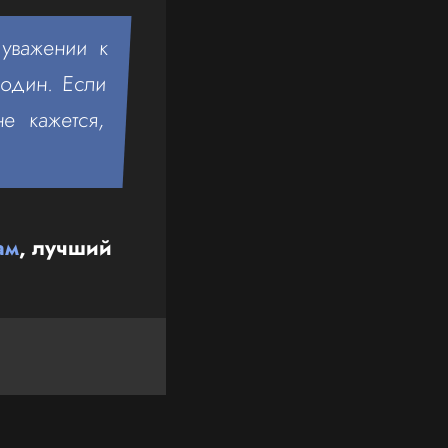
 уважении к
 один. Если
е кажется,
ам
, лучший