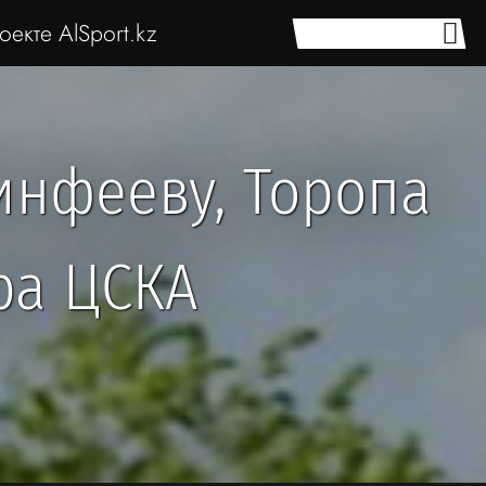
оекте AlSport.kz
инфееву, Торопа
ра ЦСКА