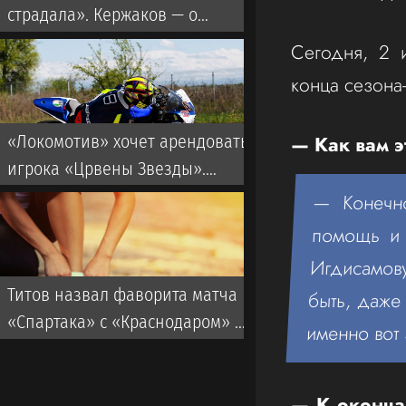
страдала». Кержаков — о
хавбеке «Зенита» Кондакове
Сегодня, 2 
конца сезона
— Как вам э
«Локомотив» хочет арендовать
игрока «Црвены Звезды».
Ранее запрос делал ЦСКА
— Конечно
помощь и 
Игдисамову
Титов назвал фаворита матча
быть, даже
«Спартака» с «Краснодаром» в
именно вот 
РПЛ
— К окончан