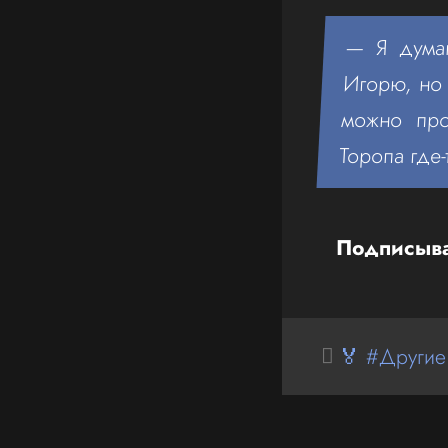
— Я думаю
Игорю, но 
можно про
Торопа где-
Подписыва
🏅 #Другие