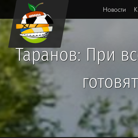
Новости
К
Таранов: При в
готовя