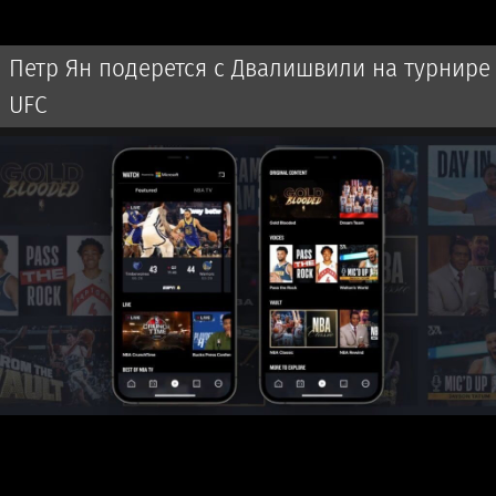
Петр Ян подерется с Двалишвили на турнире
UFC