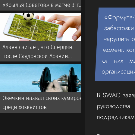
«Крылья Советов» в матче 3-го
тура РПЛ
«Формула
забастовк
нарушить р
Алаев считает, что Сперцян
момент, ко
после Саудовской Аравии
от них м
может переехать в
организаци
европейский клуб
В SWAC заяви
Овечкин назвал своих кумиров
руководств
среди хоккеистов
подрядчикам