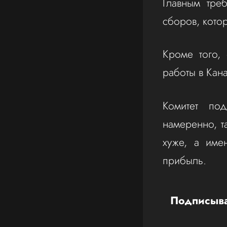
Главным тре
сборов, котор
Кроме того,
работы в Кан
Комитет под
намеренно, т
хуже, а име
прибыль.
Подписыва