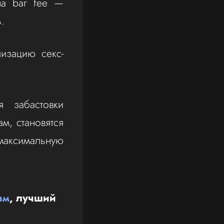
на bar fee —
.
изацию секс-
я забастовки
м, становятся
максимальную
ам
, лучший