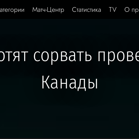
атегории
Матч-Центр
Статистика
TV
О пр
отят сорвать пров
Канады