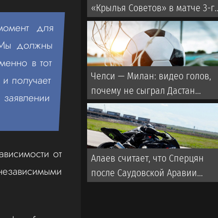
«Крылья Советов» в матче 3-г
тура РПЛ
момент для
. Мы должны
менно в тот
Челси — Милан: видео голов,
 и получает
почему не сыграл Дастан
заявлении
Сатпаев?
ависимости от
Алаев считает, что Сперцян
езависимыми
после Саудовской Аравии
может переехать в
европейский клуб