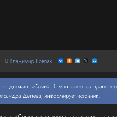
Владимир Ковпак
 предложил «Сочи» 1 млн евро за трансфер 
ександра Дегтева, информирует источник.
ся, в «Сочи» взяли время на раздумье, так ка