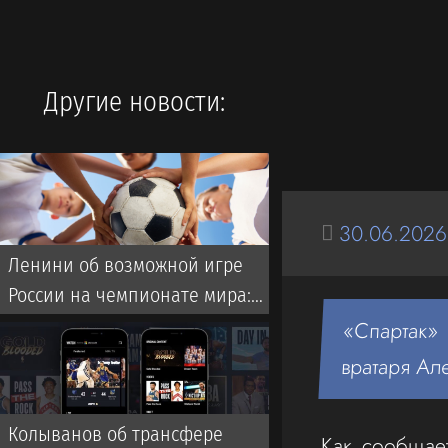
Другие новости:
30.06.2026
Ленини об возможной игре
России на чемпионате мира:
Они однозначно прошли бы
«Спартак»
далеко
вратаря Ал
Колыванов об трансфере
Как сообщает