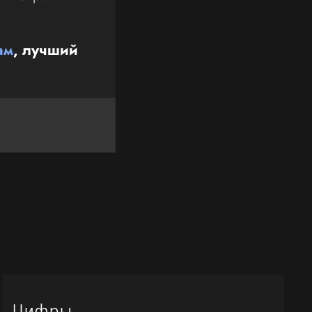
ам
, лучший