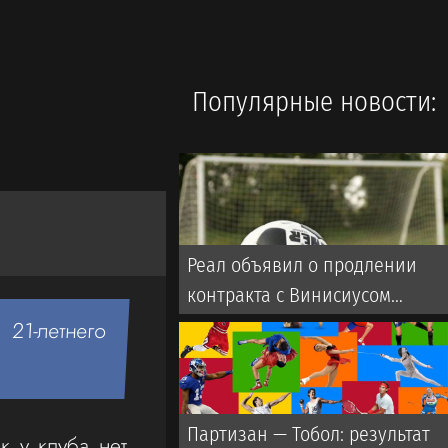
Популярные новости:
Реал объявил о продлении
контракта с Винисиусом
(ВИДЕО)
21-летнего
Партизан — Тобол: результат
к у клуба нет