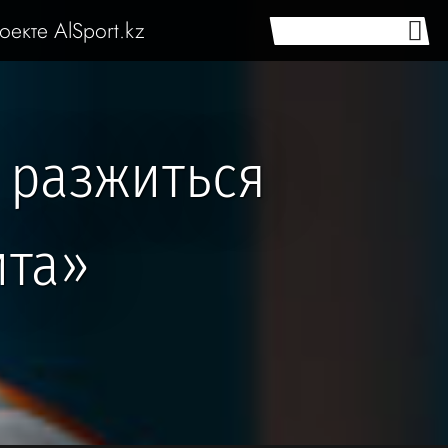
оекте AlSport.kz
 разжиться
ита»