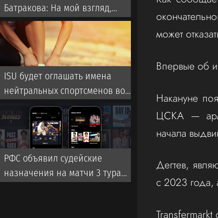
Батракова: На мой взгляд,
окончательн
Батраков заслужил лучшего,
может отказат
чем чемпионат Турции
Впервые об ин
ISU будет оглашать имена
нейтральных спортсменов во
Накануне поя
время турниров
ЦСКА — арме
начала выдви
РФС объявил судейские
Дегтев, явля
назначения на матчи 3 тура
с 2023 года,
чемпионата России
Transfermarkt