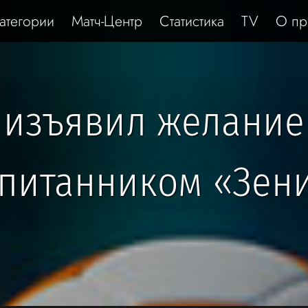
атегории
Матч-Центр
Статистика
TV
О пр
 изъявил желание
питанником «Зен