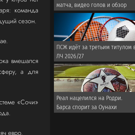
матча, видео голов и обзор
аря: команда
удущий сезон.
ае.
ПСЖ идёт за третьим титулом 
ЛЧ 2026/27
рока вмешался
сферу, а для
Реал нацелился на Родри.
истеме «Сочи»
Барса спорит за Оунахи
года.
яч евро.