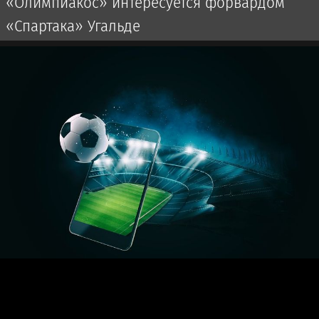
«Олимпиакос» интересуется форвардом
«Спартака» Угальде