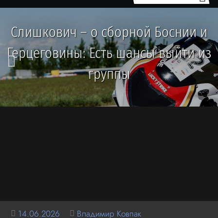
Слишкович – о сборной Боснии и
Герцеговины: Есть шансы выйти из
группы
14.06.2026
Владимир Ковпак