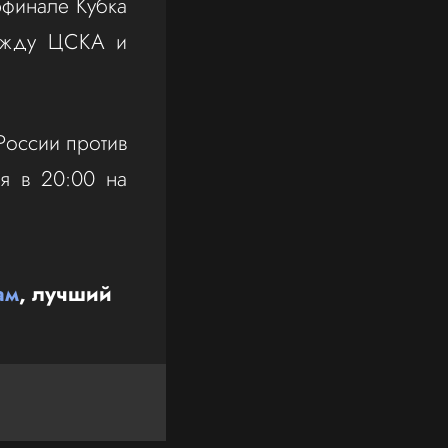
рфинале Кубка
между ЦСКА и
России против
я в 20:00 на
ам
, лучший