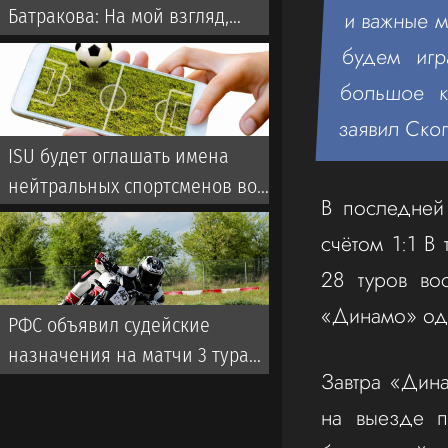
Батракова: На мой взгляд,
и важные м
Батраков заслужил лучшего,
будем игр
чем чемпионат Турции
большое к
заявил Ско
ISU будет оглашать имена
нейтральных спортсменов во
В последней
время турниров
счётом 1:1 В
28 туров во
«Динамо» од
РФС объявил судейские
назначения на матчи 3 тура
Завтра «Дина
чемпионата России
на выезде п