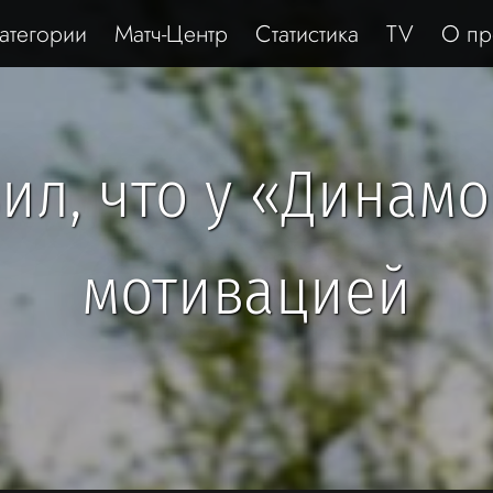
атегории
Матч-Центр
Статистика
TV
О пр
ил, что у «Динамо
мотивацией