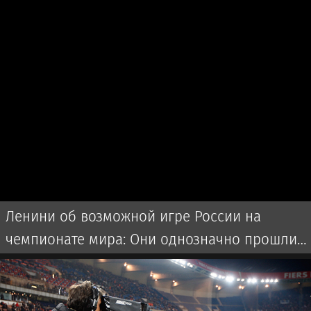
Ленини об возможной игре России на
чемпионате мира: Они однозначно прошли
бы далеко