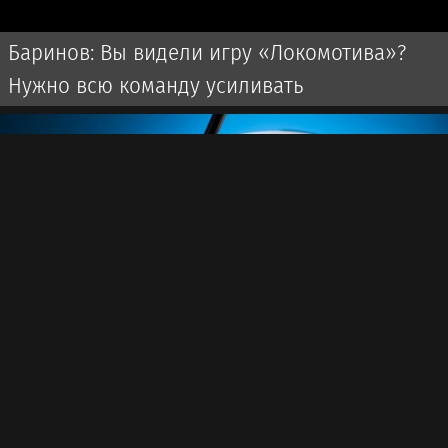
Баринов: Вы видели игру «Локомотива»?
Нужно всю команду усиливать