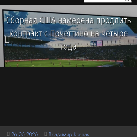
Сборная США намерена продлить
контракт с Почеттино на четыре
года
26.06.2026
Владимир Ковпак