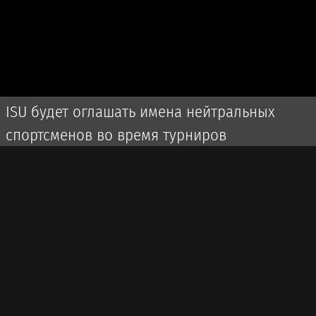
ISU будет оглашать имена нейтральных
спортсменов во время турниров