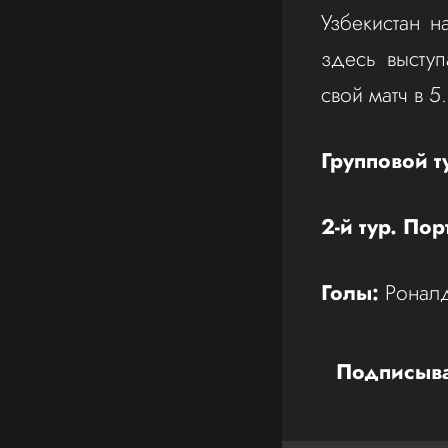
Узбекистан н
здесь высту
свой матч в 5
Групповой т
2-й тур. По
Голы:
Роналду
Подписыва