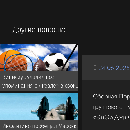
Другие новости:
24.06.2026
Винисиус удалил все
упоминания о «Реале» в своих
соцсетях
Сборная Порт
группового т
«Эн-Эр-Джи С
Инфантино пообещал Марокко