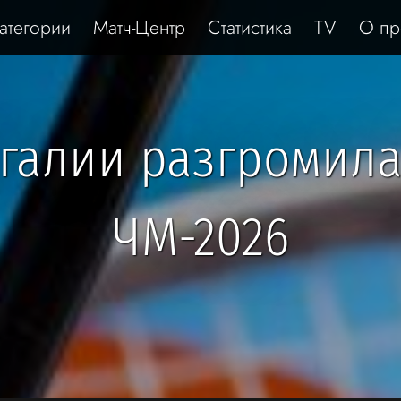
атегории
Матч-Центр
Статистика
TV
О пр
галии разгромила
ЧМ-2026