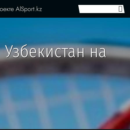
оекте AlSport.kz
 Узбекистан на