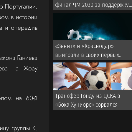
финал ЧМ-2030 за поддержку
ю Португалии.
его кандидатуры
ом в истории
в и опередив
«Зенит» и «Краснодар»
выиграли в своих первых
зжона Ганиева
матчах Кубка России
ева на Жоау
Трансфер Гонду из ЦСКА в
олом на 60-й
«Бока Хуниорс» сорвался
ицу группы K.