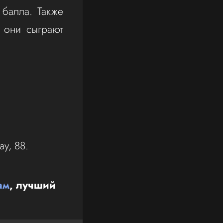
 балла. Также
 они сыграют
у, 88.
ам
, лучший