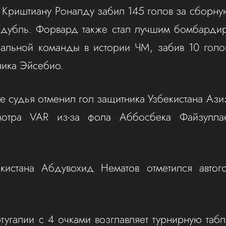
риштиану Роналду забил 145 голов за сборну
дубль. Форвард также стал лучшим бомбардир
нальной команды в истории ЧМ, забив 10 голо
ника Эйсебио.
те судья отменил гол защитника Узбекистана Ази
мотра VAR из-за фола Аббосбека Файзулла
екистана Абдувохид Нематов отметился автог
угалии с 4 очками возглавляет турнирную табл