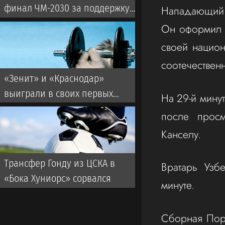
финал ЧМ-2030 за поддержку
Нападающий К
его кандидатуры
Он оформил 
своей нацио
соотечествен
«Зенит» и «Краснодар»
выиграли в своих первых
На 29-й мину
матчах Кубка России
после прос
Канселу.
Трансфер Гонду из ЦСКА в
Вратарь Узб
«Бока Хуниорс» сорвался
минуте.
Сборная Порт