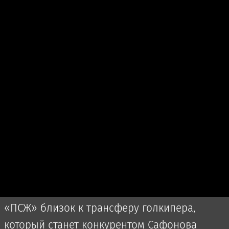
«ПСЖ» близок к трансферу голкипера,
который станет конкурентом Сафонова