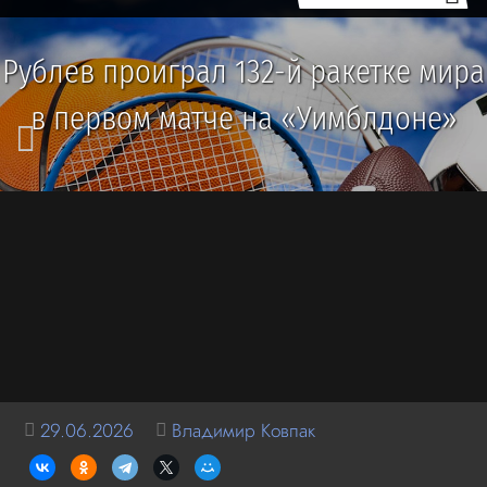
Рублев проиграл 132-й ракетке мира
в первом матче на «Уимблдоне»
29.06.2026
Владимир Ковпак