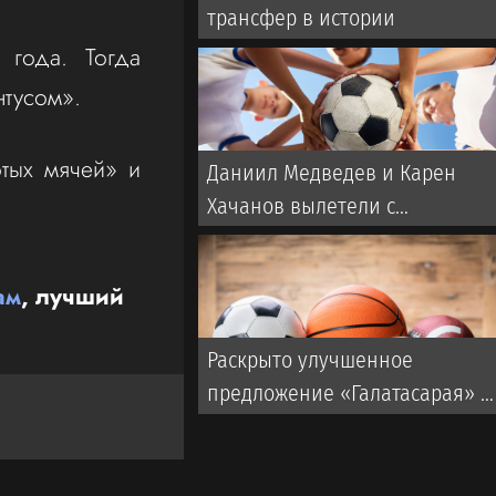
трансфер в истории
 года. Тогда
нтусом».
отых мячей» и
Даниил Медведев и Карен
Хачанов вылетели с
«Мастерса» в Монреале
ам
, лучший
Раскрыто улучшенное
предложение «Галатасарая» п
Батракову из «Локомотива»