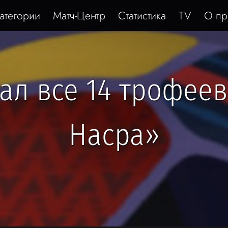
атегории
Матч-Центр
Статистика
TV
О пр
л все 14 трофеев
Насра»