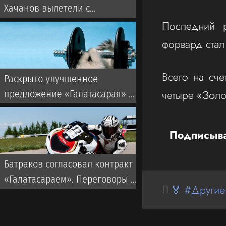
Хачанов вылетели с
«Мастерса» в Монреале
Последний р
форвард стал
Всего на сче
Раскрыто улучшенное
четыре «Золо
предложение «Галатасарая» по
Батракову из «Локомотива»
Подписыва
Батраков согласовал контракт с
«Галатасараем». Переговоры с
🏅 #Другие
«Локомотивом» продолжаются