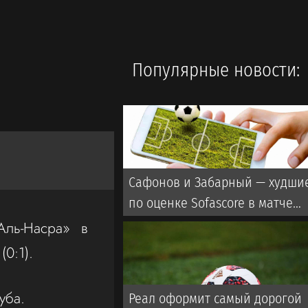
Популярные новости:
Сафонов и Забарный — худши
по оценке Sofascore в матче
«ПСЖ» — «Мальорка»
Аль-Насра» в
0:1).
уба.
Реал оформит самый дорогой