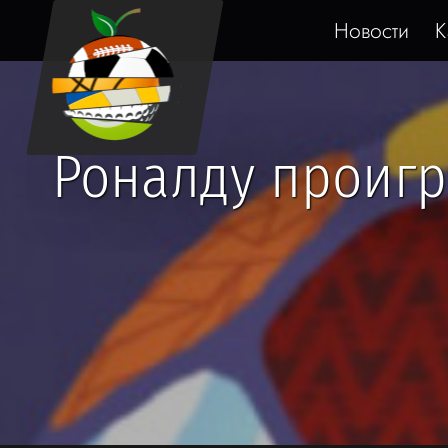
Новости
К
Роналду проигра