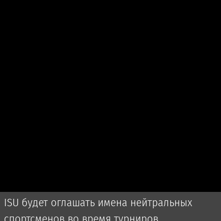
ISU будет оглашать имена нейтральных
спортсменов во время турниров