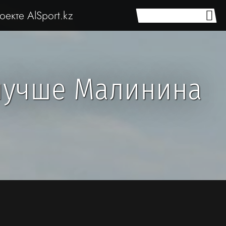
оекте AlSport.kz
 лучше Малинина