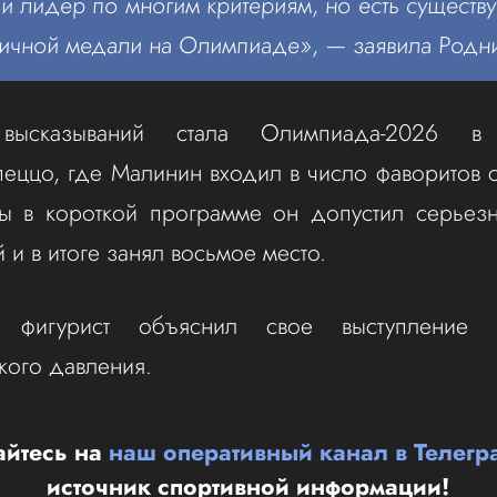
й лидер по многим критериям, но есть существ
 личной медали на Олимпиаде», — заявила Родн
м высказываний стала Олимпиада‑2026 
пеццо, где Малинин входил в число фаворитов 
ы в короткой программе он допустил серьез
 и в итоге занял восьмое место.
фигурист объяснил свое выступление в
кого давления.
йтесь на
наш оперативный канал в Телегр
источник спортивной информации!