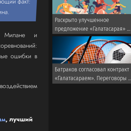
ующий факт:
ина.
Раскрыто улучшенное
предложение «Галатасарая» п
в Милане и
Батракову из «Локомотива»
соревнований:
ные ошибки в
Батраков согласовал контракт 
«Галатасараем». Переговоры с
оздействием
«Локомотивом» продолжаютс
ам
, лучший