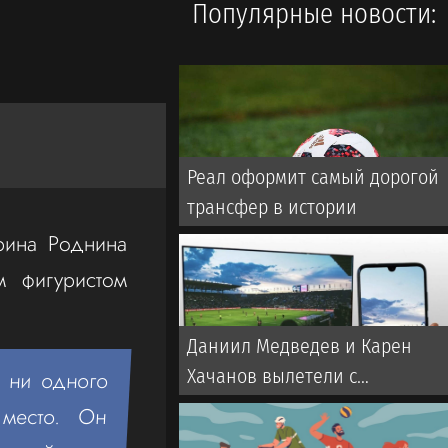
Популярные новости:
Реал оформит самый дорогой
трансфер в истории
рина Роднина
м фигуристом
Даниил Медведев и Карен
Хачанов вылетели с
а ни одного
«Мастерса» в Монреале
место. Он