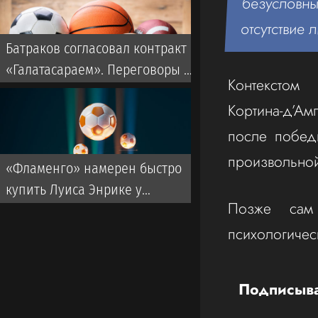
безусловны
отсутствие
Батраков согласовал контракт с
«Галатасараем». Переговоры с
Контексто
«Локомотивом» продолжаются
Кортина‑д’Ам
после побед
произвольной
«Фламенго» намерен быстро
купить Луиса Энрике у
Позже сам 
«Зенита». Названа примерная
психологичес
сумма сделки
Подписыва