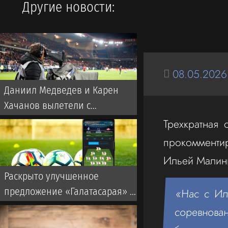
Другие новости:
08.05.2026
Даниил Медведев и Карен
Хачанов вылетели с
«Мастерса» в Монреале
Трехкратная
прокомменти
Ильей Мали
Раскрыто улучшенное
предложение «Галатасарая» по
«Нас с Ил
Батракову из «Локомотива»
соревнов