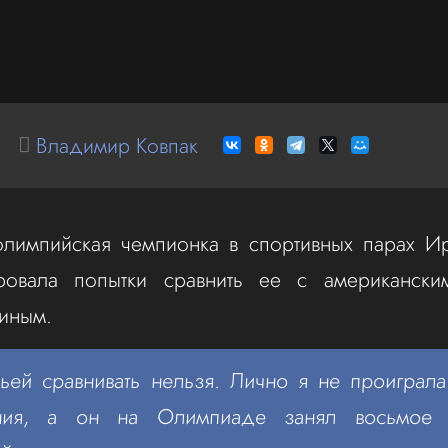
Владимир Ковпак
 олимпийская чемпионка в спортивных парах И
ровала попытки сравнить ее с американски
ниным.
ьей сравнивать нельзя. Лично я не проиграл
ания, а он на Олимпиаде занял восьмое 