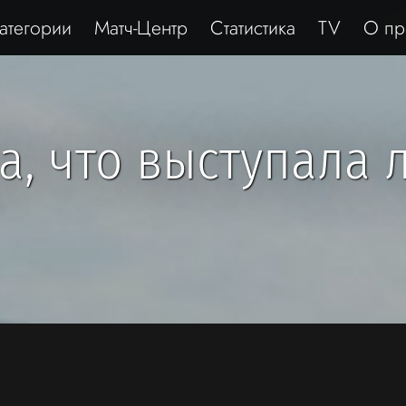
атегории
Матч-Центр
Статистика
TV
О пр
а, что выступала