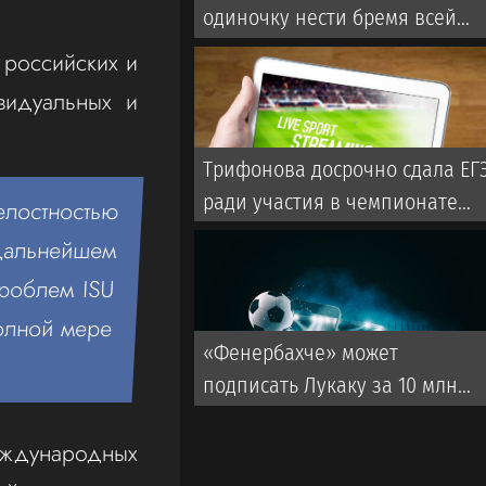
одиночку нести бремя всей
Бундеслиги
 российских и
видуальных и
Трифонова досрочно сдала ЕГ
ради участия в чемпионате
елостностью
Европы
 дальнейшем
проблем ISU
полной мере
«Фенербахче» может
подписать Лукаку за 10 млн
евро
ждународных