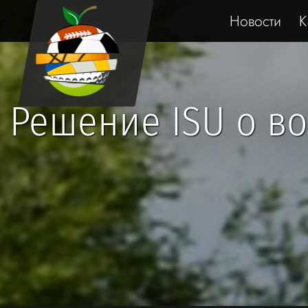
Новости
К
Решение ISU о в