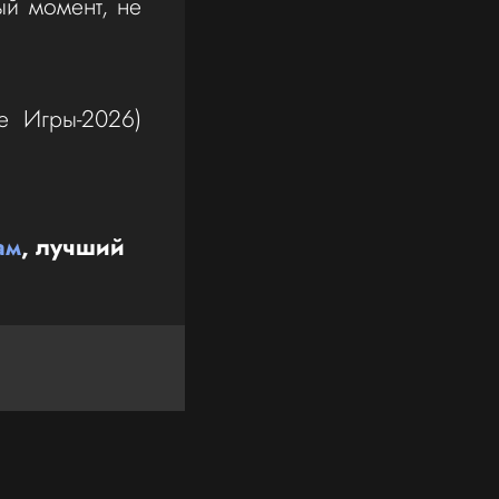
ый момент, не
е Игры-2026)
ам
, лучший