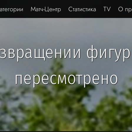
атегории
Матч-Центр
Статистика
TV
О пр
озвращении фигур
пересмотрено