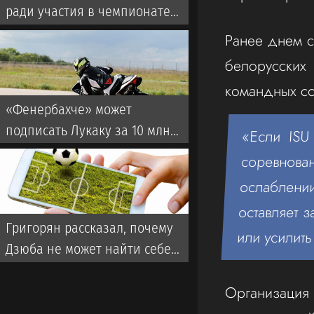
ради участия в чемпионате
Европы
Ранее днем с
белорусских
командных со
«Фенербахче» может
подписать Лукаку за 10 млн
«Если ISU
евро
соревнован
ослаблении
оставляет 
Григорян рассказал, почему
или усилит
Дзюба не может найти себе
команду в РПЛ
Организаци