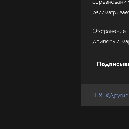
соревнований
рассматривает
Отстранение
длилось с ма
Подписыва
🏅 #Другие