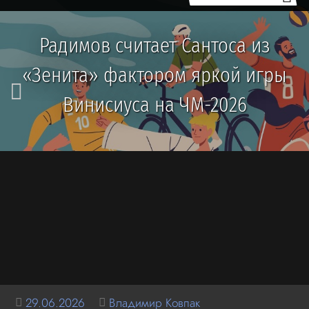
Радимов считает Сантоса из
«Зенита» фактором яркой игры
Винисиуса на ЧМ-2026
29.06.2026
Владимир Ковпак