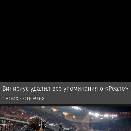
Винисиус удалил все упоминания о «Реале» 
своих соцсетях