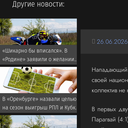
Другие новости:
26.06.2026
«Шикарно бы вписался». В
«Родине» заявили о желании
подписать бывшего капитана
Нападающий 
мадридского «Реала»
своей национ
коллектив не 
В «Оренбурге» назвали целью
на сезон выигрыш РПЛ и Кубка
В первых дву
России
Парагвай (4:1