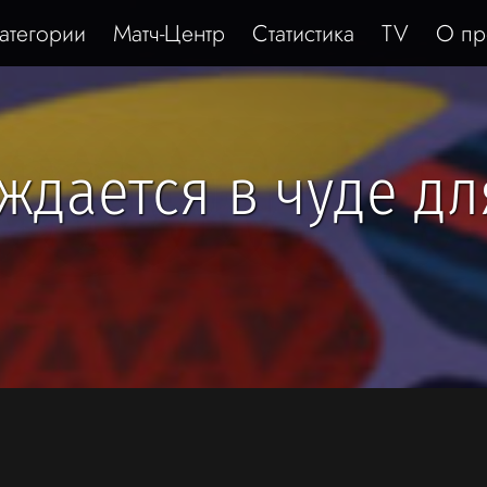
атегории
Матч-Центр
Статистика
TV
О пр
ждается в чуде дл