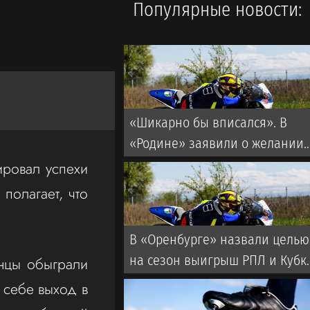
Популярные новости:
«Шикарно бы вписался». В
«Родине» заявили о желании
подписать бывшего капитана
ровал успехи
мадридского «Реала»
полагает, что
В «Оренбурге» назвали целью
на сезон выигрыш РПЛ и Кубк
анцы обыграли
России
а себе выход в