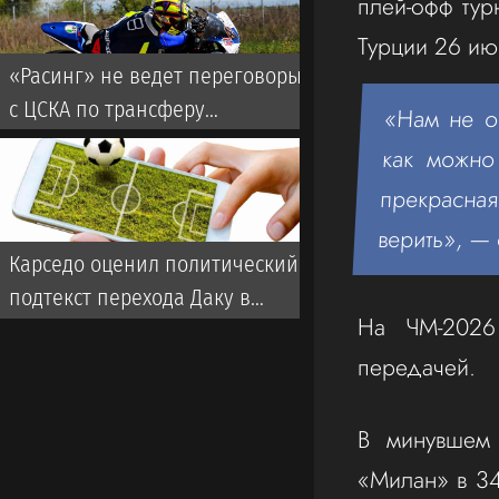
плей-офф тур
Турции 26 ию
«Расинг» не ведет переговоры
с ЦСКА по трансферу
«Нам не о
Мартирены
как можно
прекрасна
верить», —
Карседо оценил политический
подтекст перехода Даку в
На ЧМ-2026 
«Спартак»
передачей.
В минувшем 
«Милан» в 34 