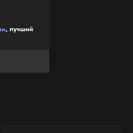
ам
, лучший