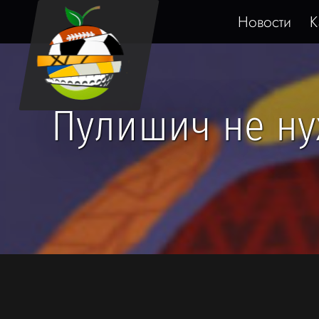
Новости
К
Пулишич не ну