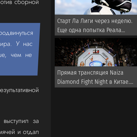
ротив сборной
Старт Ла Лиги через неделю.
Еще одна попытка Реала
родвинуться
забрать титул у Флика
ира. У нас
ше, чем не
Прямая трансляция Naiza
Diamond Fight Night в Китае.
зультативной
Когда и где смотреть турнир
 выступил за
 мячей и отдал