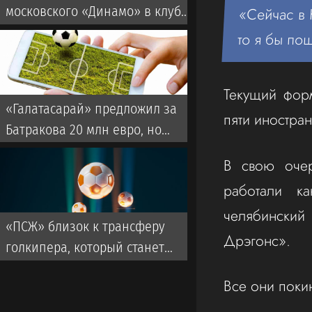
московского «Динамо» в клуб
«Сейчас в 
из ОАЭ
то я бы пош
Текущий фор
«Галатасарай» предложил за
пяти иностран
Батракова 20 млн евро, но
«Локомотив» не ответил на
В свою очер
оффер
работали ка
челябинский
«ПСЖ» близок к трансферу
Дрэгонс».
голкипера, который станет
конкурентом Сафонова
Все они поки