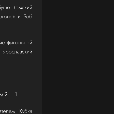
Буше (омский
эгонс» и Боб
тче финальной
ярославский
.
м 2 – 1.
ателем Кубка