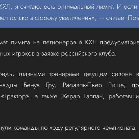
КХЛ, я считаю, есть оптимальный лимит. И если 
ел только в сторону увеличения», — считает Пот
мат лимита на легионеров в КХЛ предусматрив
ных игроков в заявке российского клуба.
едь, главными тренерами текущем сезоне 
надцы Бенуа Гру, Рафаэль-Пьер Рише, пр
 «Трактор», а также Жерар Галлан, работавш
нули команды по ходу регулярного чемпионата.