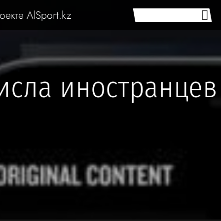
оекте AlSport.kz
исла иностранцев