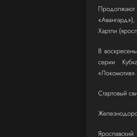
Продолжают 
«Авангард»)
Хартли (ярос
В воскресень
серии Кубк
«Локомотив».
Стартовый св
Железнодорож
Ярославский