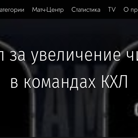
атегории
Матч-Центр
Статистика
TV
О пр
л за увеличение ч
в командах КХЛ