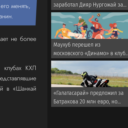
заработал Дияр Нургожай за
его менять,
победу нокаутом на турнире
анин.
UFC
ает не более
Маухуб перешел из
московского «Динамо» в клуб
из ОАЭ
в клубах КХЛ
едставлявшие
ий в «Шанхай
«Галатасарай» предложил за
Батракова 20 млн евро, но
«Локомотив» не ответил на
оффер