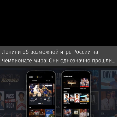
Ленини об возможной игре России на
чемпионате мира: Они однозначно прошли
бы далеко