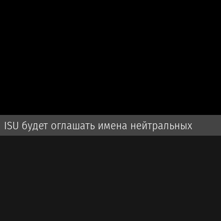
ISU будет оглашать имена нейтральных
спортсменов во время турниров