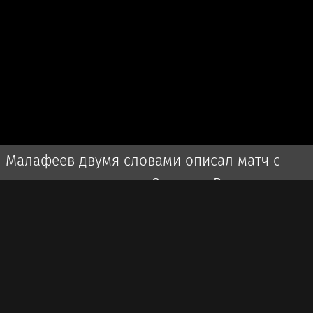
Малафеев двумя словами описал матч с
участием ветеранов «Зенита». Во время игры
использовалась пиротехника