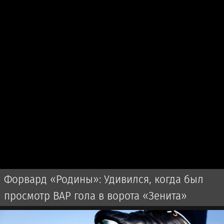
Форвард «Родины»: Удивился, когда был
просмотр ВАР гола в ворота «Зенита»