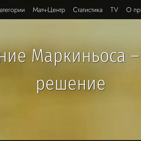
атегории
Матч-Центр
Статистика
TV
О пр
ние Маркиньоса –
решение