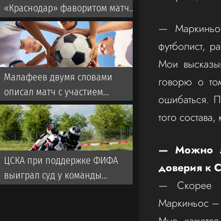
«Краснодар» фаворитом матча
со «Спартаком» в РПЛ
— Маркиньос
футболист, р
Мои высказыв
Малафеев двумя словами
говорю о то
описал матч с участием
ошибаться. 
ветеранов «Зенита». Во время
того состава,
игры использовалась
пиротехника
— Можно л
ЦСКА при поддержке ФИФА
доверия к 
выиграл суд у команды
— Скорее в
турецкой Суперлиги
Маркиньос –
Мне кажется