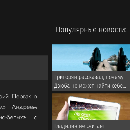
Популярные новости:
Григорян рассказал, почему
Дзюба не может найти себе
команду в РПЛ
рий Первак в
ем» Андреем
о-белых» с
Гладилин не считает