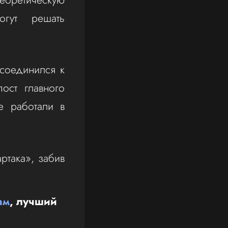
огут решать
соединился к
ост главного
е работали в
ртака», забив
ам
, лучший