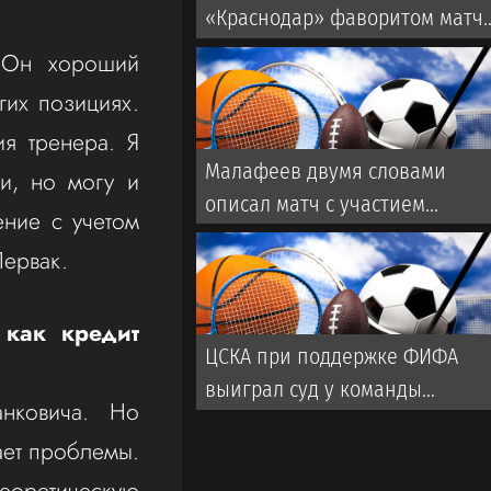
«Краснодар» фаворитом матч
со «Спартаком» в РПЛ
. Он хороший
гих позициях.
ия тренера. Я
Малафеев двумя словами
и, но могу и
описал матч с участием
ние с учетом
ветеранов «Зенита». Во время
Первак.
игры использовалась
пиротехника
как кредит
ЦСКА при поддержке ФИФА
выиграл суд у команды
нковича. Но
турецкой Суперлиги
ет проблемы.
еоретическую