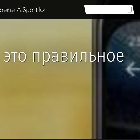
оекте AlSport.kz
 это правильное