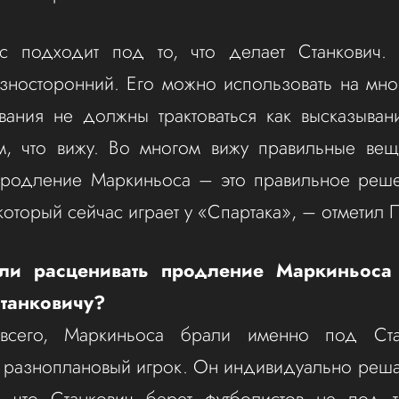
 подходит под то, что делает Станкович
азносторонний. Его можно использовать на мно
ания не должны трактоваться как высказыван
м, что вижу. Во многом вижу правильные вещ
Продление Маркиньоса – это правильное реше
 который сейчас играет у «Спартака», – отметил 
и расценивать продление Маркиньоса 
Станковичу?
сего, Маркиньоса брали именно под Ста
 разноплановый игрок. Он индивидуально реша
, что Станкович берет футболистов не под т