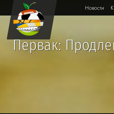
Новости
К
Первак: Продле